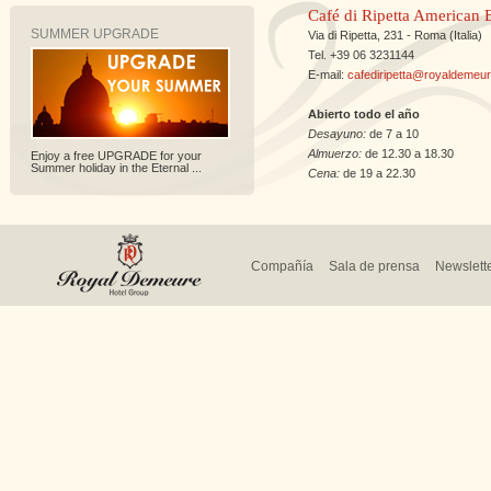
Café di Ripetta American 
SUMMER UPGRADE
Via di Ripetta, 231 - Roma (Italia)
Tel. +39 06 3231144
E-mail:
cafediripetta@royaldemeu
Abierto todo el año
Desayuno:
de 7 a 10
Almuerzo:
de 12.30 a 18.30
Enjoy a free UPGRADE for your
Summer holiday in the Eternal ...
Cena:
de 19 a 22.30
Compañía
Sala de prensa
Newslett