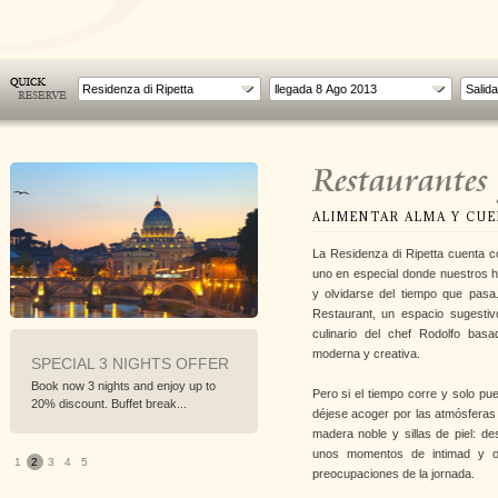
Residenza di Ripetta
Restaurantes 
ALIMENTAR ALMA Y CUE
La Residenza di Ripetta cuenta c
uno en especial donde nuestros
y olvidarse del tiempo que pasa
Restaurant, un espacio sugestiv
culinario del chef Rodolfo basa
moderna y creativa.
L 3 NIGHTS OFFER
SPECIAL 4 NIGHTS OFFER
PREPAY
nights and enjoy up to
Book now minimum 4 nights and enjoy
Best non re
Pero si el tiempo corre y solo pu
t. Buffet break...
up to 30% discount. Buff...
discounts 
déjese acoger por las atmósferas 
madera noble y sillas de piel: de
unos momentos de intimad y ol
1
2
3
4
5
preocupaciones de la jornada.