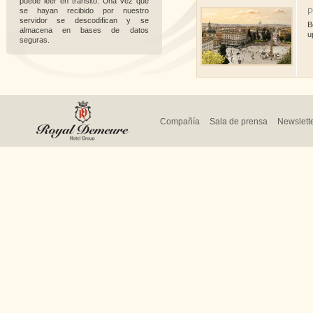
puede leer en tránsito. Una vez que
se hayan recibido por nuestro
P
servidor se descodifican y se
B
almacena en bases de datos
u
seguras.
Compañía
Sala de prensa
Newslett