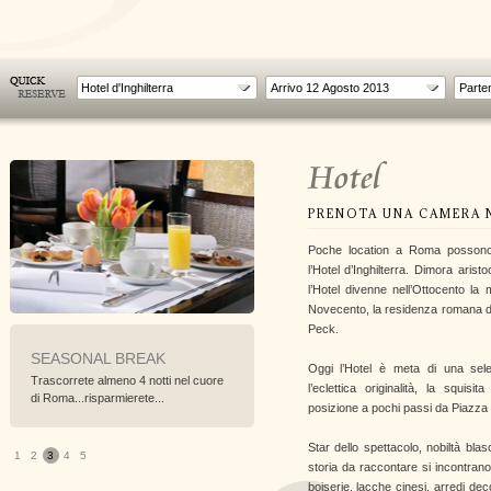
Hotel d'Inghilterra
Hotel
PRENOTA UNA CAMERA N
Poche location a Roma possono 
l’Hotel d’Inghilterra. Dimora arist
l’Hotel divenne nell’Ottocento la
Novecento, la residenza romana d
Peck.
SEASONAL BREAK
GOURMET EXPERIENCE
Oggi l’Hotel è meta di una sele
Trascorrete almeno 4 notti nel cuore
La Vostra esperienza gastronomica
l’eclettica originalità, la squisita
di Roma...risparmierete...
nel cuore di Roma! Offerta...
posizione a pochi passi da Piazza 
Star dello spettacolo, nobiltà bla
1
2
3
4
5
storia da raccontare si incontrano n
boiserie, lacche cinesi, arredi decò