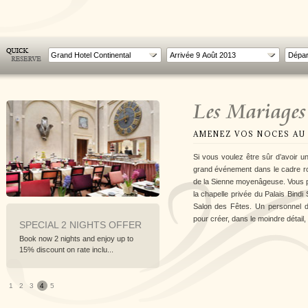
Grand Hotel Continental
Les Mariages
AMENEZ VOS NOCES AU 
Si vous voulez être sûr d’avoir u
grand événement dans le cadre r
de la Sienne moyenâgeuse. Vous 
la chapelle privée du Palais Bindi
Salon des Fêtes. Un personnel d
pour créer, dans le moindre détail, 
SPECIAL 2 NIGHTS OFFER
SIENA BEFORE THE PALIO
Book now 2 nights and enjoy up to
Stay in Siena four days prior the Palio
15% discount on rate inclu...
1
2
3
4
5