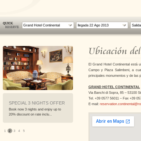
Grand Hotel Continental
Ubicación del
El Grand Hotel Continental está u
Campo y Plaza Salimbeni, a cua
principales monumentos y de las pr
GRAND HOTEL CONTINENTAL
Via Banchi di Sopra, 85 – 53100 Sie
Tel. +39 0577 56011 – Fax +39 0
AL 3 NIGHTS OFFER
PREPAY AND SAVE
SPECI
E-mail:
reservation.continental@
3 nights and enjoy up to
Advanced prepayment non refundable
Book now 
unt on rate inclu...
best promotional rate.
15% disco
1
2
3
4
5