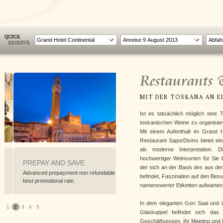
Grand Hotel Continental
Restaurants
MIT DER TOSKANA AN E
Ist es tatsächlich möglich eine
toskanischen Weine zu organisie
Mit einem Aufenthalt im Grand 
Restaurant SaporDivino bietet ein
als moderne Interpretation. 
hochwertiger Weinsorten für Sie b
PREPAY AND SAVE
SPECIAL 2 NIGHTS OFFER
der sich an der Basis des aus d
Advanced prepayment non refundable
Book now 2 nights and enjoy up to
befindet, Faszination auf den Bes
best promotional rate.
15% discount on rate inclu...
namenswerter Etiketten aufwarten
In dem eleganten Gori Saal und i
1
2
3
4
5
Glaskuppel befindet sich das
Geschäftsessen, Ihr Meeting und 